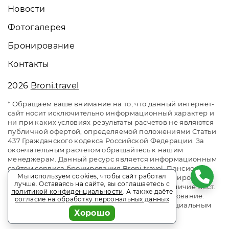
Новости
Фотогалерея
Бронирование
Контакты
2026
Broni.travel
* Обращаем ваше внимание на то, что данный интернет-
сайт носит исключительно информационный характер и
ни при каких условиях результаты расчетов не являются
публичной офертой, определяемой положениями Статьи
437 Гражданского кодекса Российской Федерации. За
окончательным расчетом обращайтесь к нашим
менеджерам. Данный ресурс является информационным
сайтом сервиса бронирования Broni.travel. Пансионат
Мы используем cookies, чтобы сайт работал
Sigma Sirius / Сигма Сириус. Сайт онлайн бронирования
лучше. Оставаясь на сайте, вы соглашаетесь с
номеров. Актуальные цены, прайс-листы и наличие мест.
политикой конфиденциальности
. А также даёте
Акции и спецпредложения. Выгодное бронирование.
согласие на обработку персональных данных
Индивидуальный менеджер. Не является официальным
Хорошо
сайтом объекта размещения.