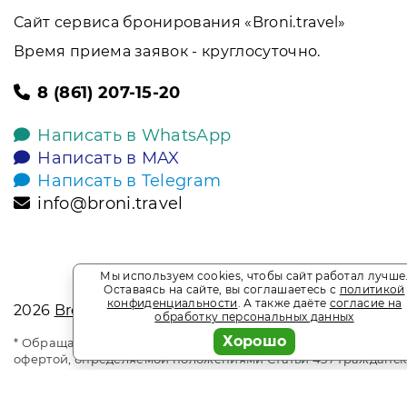
Сайт сервиса бронирования «Broni.travel»
Время приема заявок - круглосуточно.
8 (861) 207-15-20
Написать в WhatsApp
Написать в MAX
Написать в Telegram
info@broni.travel
Мы используем cookies, чтобы сайт работал лучше
Оставаясь на сайте, вы соглашаетесь с
политикой
конфиденциальности
. А также даёте
согласие на
2026
Broni.travel
обработку персональных данных
Хорошо
* Обращаем ваше внимание на то, что данный интернет-сай
офертой, определяемой положениями Статьи 437 Гражданск
является информационным сайтом сервиса бронирования Bron
наличие мест. Акции и спецпредложения. Выгодное брони