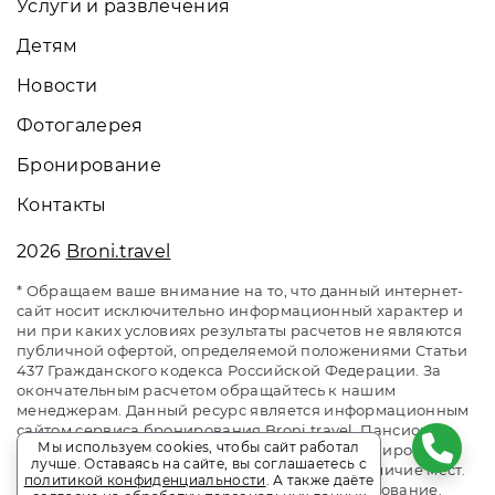
Услуги и развлечения
Детям
Новости
Фотогалерея
Бронирование
Контакты
2026
Broni.travel
* Обращаем ваше внимание на то, что данный интернет-
сайт носит исключительно информационный характер и
ни при каких условиях результаты расчетов не являются
публичной офертой, определяемой положениями Статьи
437 Гражданского кодекса Российской Федерации. За
окончательным расчетом обращайтесь к нашим
менеджерам. Данный ресурс является информационным
сайтом сервиса бронирования Broni.travel. Пансионат
Мы используем cookies, чтобы сайт работал
Sigma Sirius / Сигма Сириус. Сайт онлайн бронирования
лучше. Оставаясь на сайте, вы соглашаетесь с
номеров. Актуальные цены, прайс-листы и наличие мест.
политикой конфиденциальности
. А также даёте
Акции и спецпредложения. Выгодное бронирование.